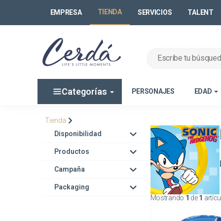
TIENDA
EMPRESA
SERVICIOS
TALENT
Categorías
PERSONAJES
EDAD
Tienda
Disponibilidad
Productos
Campaña
Packaging
Mostrando
1
de
1
artíc