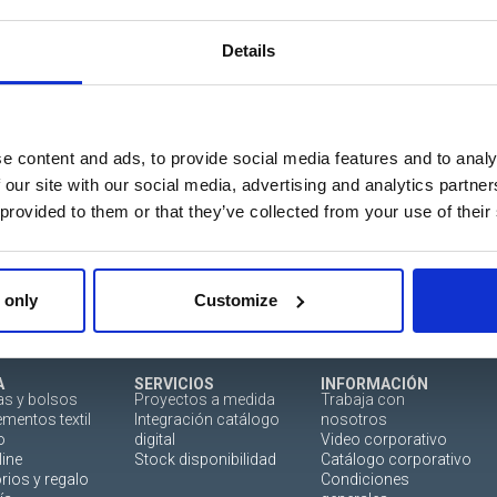
 eventos, los últimos
as novedades del mundo del
Details
e content and ads, to provide social media features and to analy
 our site with our social media, advertising and analytics partn
 provided to them or that they’ve collected from your use of their
 only
Customize
A
SERVICIOS
INFORMACIÓN
as y bolsos
Proyectos a medida
Trabaja con
mentos textil
Integración catálogo
nosotros
o
digital
Video corporativo
line
Stock disponibilidad
Catálogo corporativo
rios y regalo
Condiciones