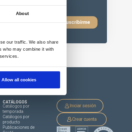
About
se our traffic. We also share
ers who may combine it with
 services.
Allow all cookies
CATÁLOGOS
Iniciar sesión
Catálogos por
temporada
Catálogos por
Crear cuenta
producto
Publicaciones de