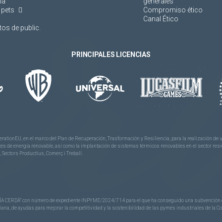
ía
generales
 pets
Compromiso ético
Canal Ético
os de public.
PRINCIPALES LICENCIAS
rationEU, en el marco del Plan de Recuperación, Trasformación y Resiliencia, para la realización d
 de energía renovable, así como la implantación de sistemas térmicos renovables en el sector reside
 Sectors Productius, Comerç i Treball.
CERDÁ” con número de expediente INPYME/2024/714 para el que ha conseguido una subvención de 40
nciana, de ayudas para mejorar la competitividad y la sostenibilidad de las pymes industriales de la 