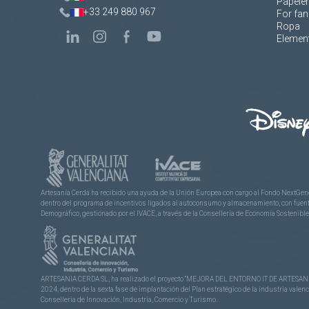
Papeler
+33 249 880 967
For fan
Ropa
Element
Artesanía Cerdá ha recibido una ayuda de la Unión Europea con cargo al Fondo NextGene
dentro del programa de incentivos ligados al autoconsumo y almacenamiento, con fuentes
Demográfico, gestionado por el IVACE, a través de la Consellería de Economía Sostenible,
ARTESANIA CERDA SL, ha realizado el proyecto “MEJORA DEL ENTORNO IT DE ARTESANÍA 
2024, dentro de la sexta fase de implantación del Plan estratégico de la industria vale
Conselleria de Innovación, Industria, Comercio y Turismo.