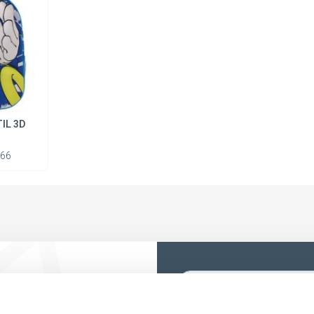
IL 3D
66
e nadie