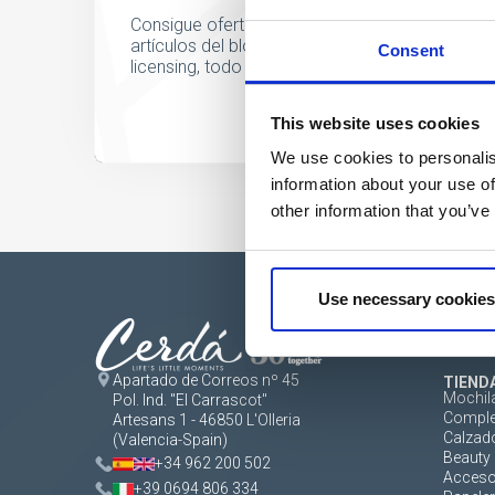
Consigue ofertas especiales, información sobre
artículos del blog y conoce antes que nadie l
Consent
licensing, todo al alcance de un click.
This website uses cookies
We use cookies to personalis
information about your use of
other information that you’ve
Use necessary cookies
Apartado de Correos nº 45
TIEND
Mochil
Pol. Ind. "El Carrascot"
Comple
Artesans 1 - 46850 L'Olleria
Calzad
(Valencia-Spain)
Beauty 
+34 962 200 502
Acceso
+39 0694 806 334