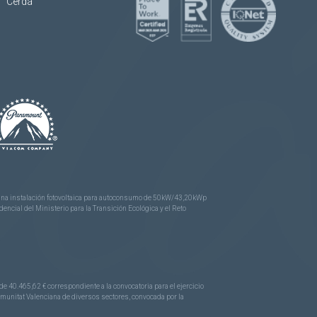
Cerdá
e una instalación fotovoltaica para autoconsumo de 50kW/43,20kWp
ncial del Ministerio para la Transición Ecológica y el Reto
.465,62 € correspondiente a la convocatoria para el ejercicio
Comunitat Valenciana de diversos sectores, convocada por la