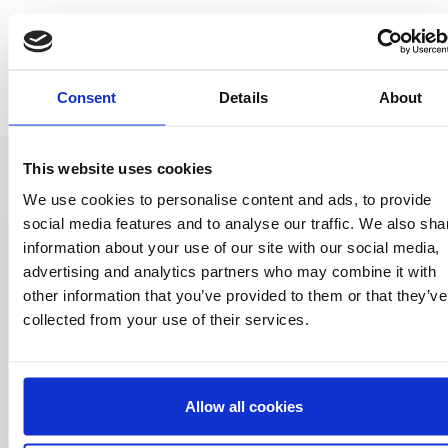
Consent
Details
About
This website uses cookies
We use cookies to personalise content and ads, to provide
social media features and to analyse our traffic. We also sha
information about your use of our site with our social media,
Entérate antes
advertising and analytics partners who may combine it with
other information that you’ve provided to them or that they’ve
que nadie
collected from your use of their services.
Consigue ofertas especiales, información
sobre eventos, los últimos artículos del blog y
conoce antes que nadie las novedades del
mundo del licensing, todo al alcance de un
Allow all cookies
click.