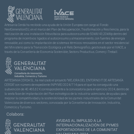
Artesanía Cerdá ha recibido una ayuda de la Unión Europea con cargo al Fondo
NextGenerationEU, en el marco del Plan de Recuperación, Trasformación y Resiliencia, para la
realización de una instalación fotovoltaica para autoconsumo de 50kW/43,20kWp dentro del
programa de incentivos ligados al autoconsumo y almacenamiento, con fuentes de energía
renovable, así como la implantación de sistemas térmicos renovables en el sector residencial
del Ministerio para la Transición Ecológica y el Reto Demográfico, gestionado por el IVACE, a
través de la Consellería de Economía Sostenible, Sectors Productius, Comerç i Treball.
ARTESANIA CERDA SL, ha realizado el proyecto “MEJORA DEL ENTORNO IT DE ARTESANÍA
CERDÁ” con número de expediente INPYME/2024/714 para el que ha conseguido una
subvención de 40.465,62 € correspondiente a la convocatoria para el ejercicio 2024, dentro de
la sexta fase de implantación del Plan estratégico de la industria valenciana, de ayudas para
mejorar la competitividad y la sostenibilidad de las pymes industriales de la Comunitat
Valenciana de diversos sectores, convocada por la Conselleria de Innovación, Industria,
Comercio y Turismo.