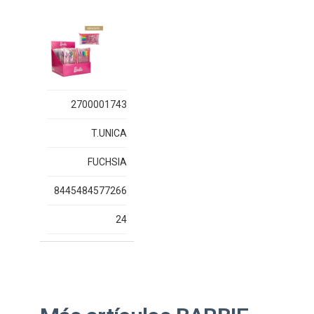
2700001743
T.UNICA
FUCHSIA
8445484577266
24