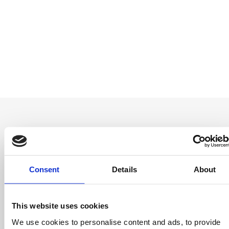
Entérate antes
Consent
Details
About
que nadie
Consigue ofertas especiales, información
This website uses cookies
sobre eventos, los últimos artículos del blog y
We use cookies to personalise content and ads, to provide
conoce antes que nadie las novedades del