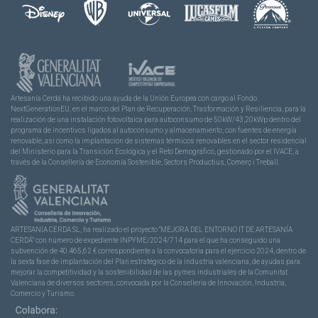
Artesanía Cerdá ha recibido una ayuda de la Unión Europea con cargo al Fondo
NextGenerationEU, en el marco del Plan de Recuperación, Trasformación y Resiliencia, para la
realización de una instalación fotovoltaica para autoconsumo de 50kW/43,20kWp dentro del
programa de incentivos ligados al autoconsumo y almacenamiento, con fuentes de energía
renovable, así como la implantación de sistemas térmicos renovables en el sector residencial
del Ministerio para la Transición Ecológica y el Reto Demográfico, gestionado por el IVACE, a
través de la Consellería de Economía Sostenible, Sectors Productius, Comerç i Treball.
ARTESANIA CERDA SL, ha realizado el proyecto “MEJORA DEL ENTORNO IT DE ARTESANÍA
CERDÁ” con número de expediente INPYME/2024/714 para el que ha conseguido una
subvención de 40.465,62 € correspondiente a la convocatoria para el ejercicio 2024, dentro de
la sexta fase de implantación del Plan estratégico de la industria valenciana, de ayudas para
mejorar la competitividad y la sostenibilidad de las pymes industriales de la Comunitat
Valenciana de diversos sectores, convocada por la Conselleria de Innovación, Industria,
Comercio y Turismo.