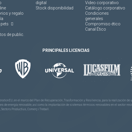
o
digital
Video corporativo
line
Stock disponibilidad
Catálogo corporativo
rios y regalo
Condiciones
ía
generales
 pets
Compromiso ético
Canal Ético
os de public.
PRINCIPALES LICENCIAS
rationEU, en el marco del Plan de Recuperación, Trasformación y Resiliencia, para la realización d
 de energía renovable, así como la implantación de sistemas térmicos renovables en el sector reside
 Sectors Productius, Comerç i Treball.