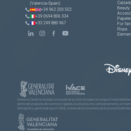
Calzad
(Valencia-Spain)
Beauty 
+34 962 200 502
Acceso
+39 0694 806 334
Papeler
+33 249 880 967
For fan
Ropa
Element
Artesanía Cerdá ha recibido una ayuda de la Unión Europea con cargo al Fondo NextGene
dentro del programa de incentivos ligados al autoconsumo y almacenamiento, con fuentes
Demográfico, gestionado por el IVACE, a través de la Consellería de Economía Sostenible,