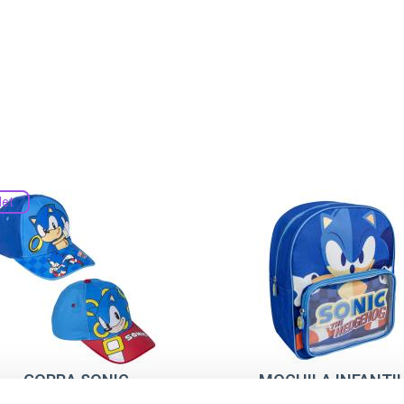
let
GORRA SONIC
MOCHILA INFANTI
SONIC