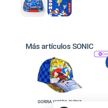
Más artículos SONIC
Out
GORRA VISERA CURVA
SONIC