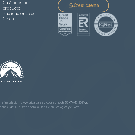
Catálogos por
Crear cuenta
producto
Publicaciones de
Cerdá
e una instalación fotovoltaica para autoconsumo de 50kW/43,20kWp
ncial del Ministerio para la Transición Ecológica y el Reto