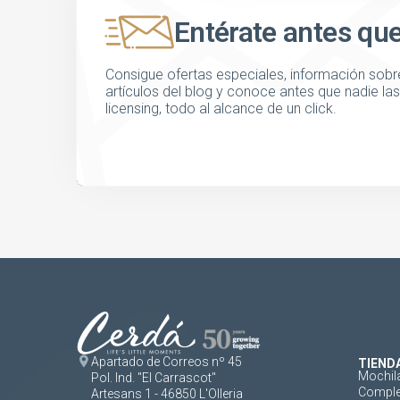
Entérate antes qu
Consigue ofertas especiales, información sobre
artículos del blog y conoce antes que nadie l
licensing, todo al alcance de un click.
Apartado de Correos nº 45
TIEND
Mochil
Pol. Ind. "El Carrascot"
Comple
Artesans 1 - 46850 L'Olleria