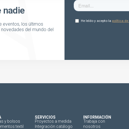
e nadie
 eventos, los últimos
as novedades del mundo del
A
SERVICIOS
INFORMACIÓN
as y bolsos
Proyectos a medida
Trabaja con
mentos textil
Integración catálogo
nosotros