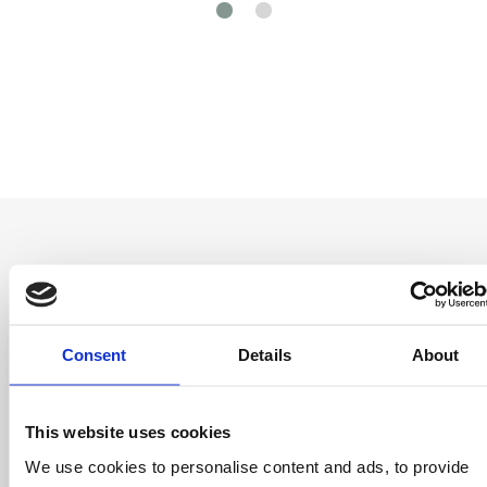
Entérate antes
Consent
Details
About
que nadie
Consigue ofertas especiales, información
This website uses cookies
sobre eventos, los últimos artículos del blog y
conoce antes que nadie las novedades del
We use cookies to personalise content and ads, to provide
mundo del licensing, todo al alcance de un