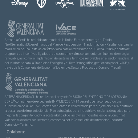
Artesanía Cerdá ha recibido una ayuda de la Unión Europea con cargo al Fondo
NextGenerationEU, en el marco del Plan de Recuperación, Trasformación y Resiliencia, para la
realización de una instalación fotovoltaica para autoconsumo de 50kW/43,20kWp dentro del
programa de incentivos ligados al autoconsumo y almacenamiento, con fuentes de energía
renovable, así como la implantación de sistemas térmicos renovables en el sector residencial
del Ministerio para la Transición Ecológica y el Reto Demográfico, gestionado por el IVACE, a
través de la Consellería de Economía Sostenible, Sectors Productius, Comerç i Treball.
ARTESANIA CERDA SL, ha realizado el proyecto “MEJORA DEL ENTORNO IT DE ARTESANÍA
CERDÁ” con número de expediente INPYME/2024/714 para el que ha conseguido una
subvención de 40.465,62 € correspondiente a la convocatoria para el ejercicio 2024, dentro de
la sexta fase de implantación del Plan estratégico de la industria valenciana, de ayudas para
mejorar la competitividad y la sostenibilidad de las pymes industriales de la Comunitat
Valenciana de diversos sectores, convocada por la Conselleria de Innovación, Industria,
Comercio y Turismo.