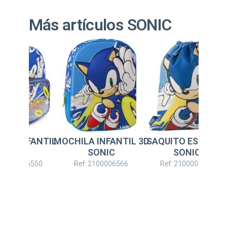
Más artículos SONIC
LA INFANTIL
MOCHILA INFANTIL 3D
SAQUITO ESCOLA
SONIC
SONIC
SONIC
: 2100006550
Ref: 2100006566
Ref: 2100006592